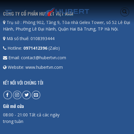
Skip
to
CÔNG TY CỔ PHẦN HUBRET VIỆT NAM
content
Trụ sở : Phòng 902, Tầng 9, Tòa nhà Gelex Tower, số 52 Lê Đại
Hành, Phường Lê Đại Hành, Quận Hai Bà Trưng, TP Hà Nội.
Mã số thuế: 0108393444
Hotline:
0971412396
(Zalo)
Email: contact@hubertvn.com
Website: www.hubertvn.com
KẾT NỐI VỚI CHÚNG TÔI
Giờ mở cửa
08:00 - 21:00 Tất cả các ngày
trong tuần