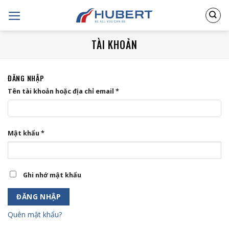
Skip
to
content
TÀI KHOẢN
ĐĂNG NHẬP
Tên tài khoản hoặc địa chỉ email
*
Mật khẩu
*
Ghi nhớ mật khẩu
ĐĂNG NHẬP
Quên mật khẩu?