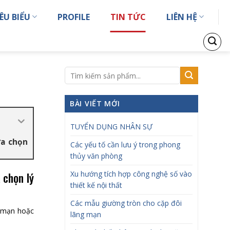
ÊU BIỂU
PROFILE
TIN TỨC
LIÊN HỆ
BÀI VIẾT MỚI
TUYỂN DỤNG NHÂN SỰ
ựa chọn
Các yếu tố cần lưu ý trong phong
thủy văn phòng
 chọn lý
Xu hướng tích hợp công nghệ số vào
thiết kế nội thất
Các mẫu giường tròn cho cặp đôi
g mạn hoặc
lãng mạn